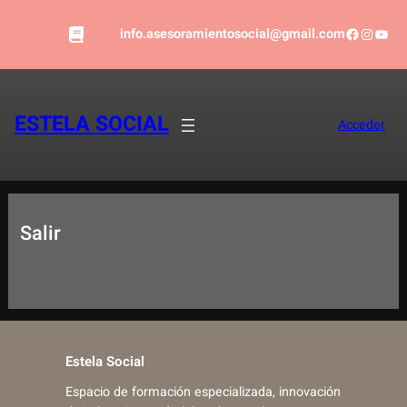
Saltar
Faceboo
Instag
YouT
al
info.asesoramientosocial@gmail.com
contenido
ESTELA SOCIAL
Acceder
Salir
Estela Social
Espacio de formación especializada, innovación