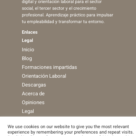
digital y orientación laboral para el sector
social, el tercer sector y el crecimiento
profesional. Aprendizaje práctico para impulsar
tu empleabilidad y transformar tu entorno.
Enlaces
Legal
Inicio
Blog
Formaciones impartidas
Orientación Laboral
Descargas
Acerca de
Opiniones
Legal
We use cookies on our website to give you the most relevant
Facebook
Instagram
YouTub
Diseñado con Wordpress (y con mucho cariño)
experience by remembering your preferences and repeat visits.