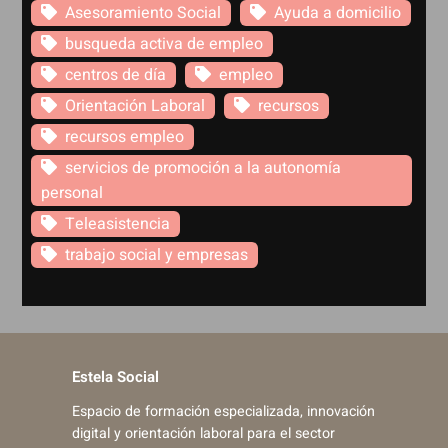
Asesoramiento Social
Ayuda a domicilio
busqueda activa de empleo
centros de día
empleo
Orientación Laboral
recursos
recursos empleo
servicios de promoción a la autonomía
personal
Teleasistencia
trabajo social y empresas
Estela Social
Espacio de formación especializada, innovación
digital y orientación laboral para el sector