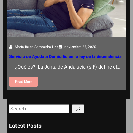
María Belén Sampedro Lirio
noviembre 25, 2020
Servicio de Ayuda a Domicilio en la ley de la dependencia
¿Qué es? La Junta de Andalucía (s.F) define el…
Read More
S
e
a
Latest Posts
r