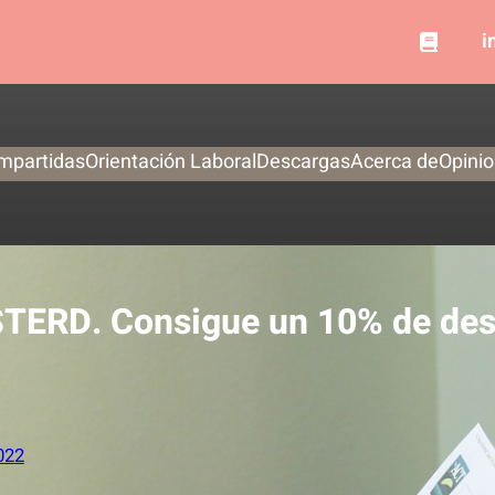
i
mpartidas
Orientación Laboral
Descargas
Acerca de
Opini
TERD. Consigue un 10% de des
2022