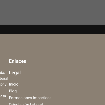
Enlaces
Legal
da,
aboral
Inicio
tor y
Blog
r tu
Formaciones impartidas
Orientación Laboral