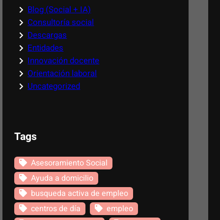
Blog (Social + IA)
Consultoría social
Descargas
Entidades
Innovación docente
Orientación laboral
Uncategorized
Tags
Asesoramiento Social
Ayuda a domicilio
busqueda activa de empleo
centros de día
empleo