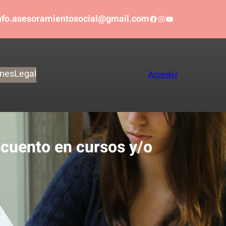
nfo.asesoramientosocial@gmail.com
Facebook
Instagram
YouTube
ones
Legal
Acceder
cuento en cursos y/o