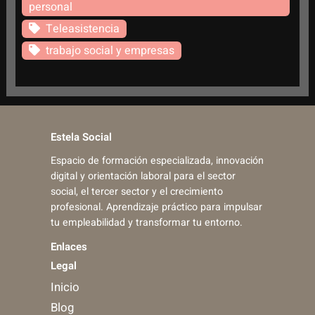
personal
Teleasistencia
trabajo social y empresas
Estela Social
Espacio de formación especializada, innovación
digital y orientación laboral para el sector
social, el tercer sector y el crecimiento
profesional. Aprendizaje práctico para impulsar
tu empleabilidad y transformar tu entorno.
Enlaces
Legal
Inicio
Blog